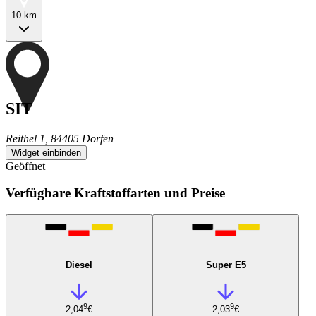
10 km
SIT
Reithel 1, 84405 Dorfen
Widget einbinden
Geöffnet
Verfügbare Kraftstoffarten und Preise
Diesel
Super E5
9
9
2,04
€
2,03
€