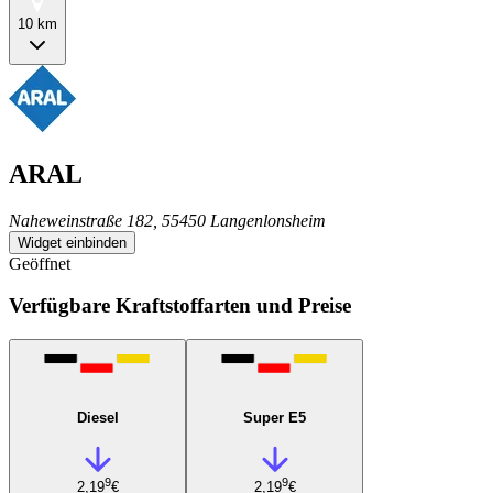
10 km
ARAL
Naheweinstraße 182, 55450 Langenlonsheim
Widget einbinden
Geöffnet
Verfügbare Kraftstoffarten und Preise
Diesel
Super E5
9
9
2,19
€
2,19
€