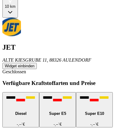
10 km
JET
ALTE KIESGRUBE 11, 88326 AULENDORF
Widget einbinden
Geschlossen
Verfügbare Kraftstoffarten und Preise
Diesel
Super E5
Super E10
-
-
-
-,--
€
-,--
€
-,--
€