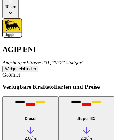
10 km
AGIP ENI
Augsburger Strasse 231, 70327 Stuttgart
Widget einbinden
Geöffnet
Verfügbare Kraftstoffarten und Preise
Diesel
Super E5
9
9
2,08
€
2,10
€