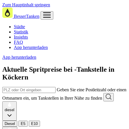
Zum Hauptinhalt springen
BesserTanken
Städte
Statistik
Insights
FAQ
App herunterladen
App herunterladen
Aktuelle Spritpreise
bei
-Tankstelle in
Köckern
Geben Sie eine Postleitzahl oder einen
Ortsnamen ein, um Tankstellen in Ihrer Nähe zu finden
diesel
Diesel
E5
E10