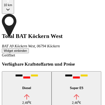
10 km
Total BAT Köckern West
BAT A9 Köckern West, 06794 Köckern
Widget einbinden
Geöffnet
Verfügbare Kraftstoffarten und Preise
Diesel
Super E5
9
9
2,49
€
2,46
€