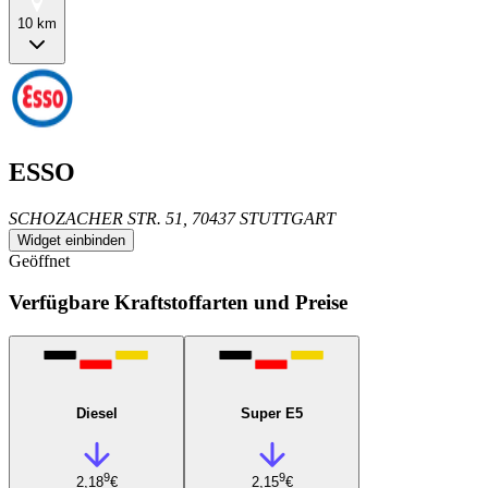
10 km
ESSO
SCHOZACHER STR. 51, 70437 STUTTGART
Widget einbinden
Geöffnet
Verfügbare Kraftstoffarten und Preise
Diesel
Super E5
9
9
2,18
€
2,15
€