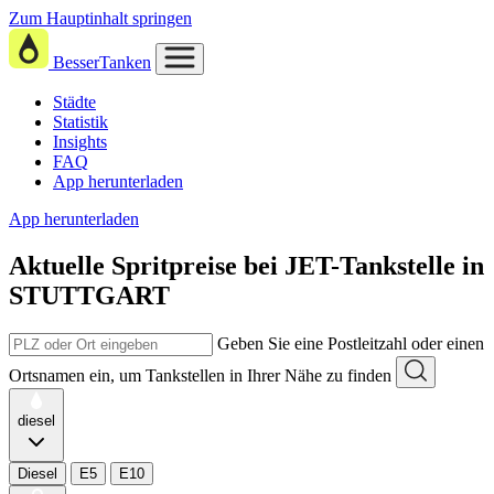
Zum Hauptinhalt springen
BesserTanken
Städte
Statistik
Insights
FAQ
App herunterladen
App herunterladen
Aktuelle Spritpreise
bei
JET-Tankstelle in
STUTTGART
Geben Sie eine Postleitzahl oder einen
Ortsnamen ein, um Tankstellen in Ihrer Nähe zu finden
diesel
Diesel
E5
E10