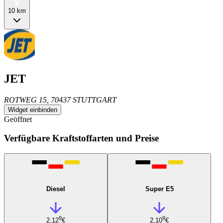
10 km
JET
ROTWEG 15, 70437 STUTTGART
Widget einbinden
Geöffnet
Verfügbare Kraftstoffarten und Preise
Diesel
Super E5
9
9
2,12
€
2,10
€