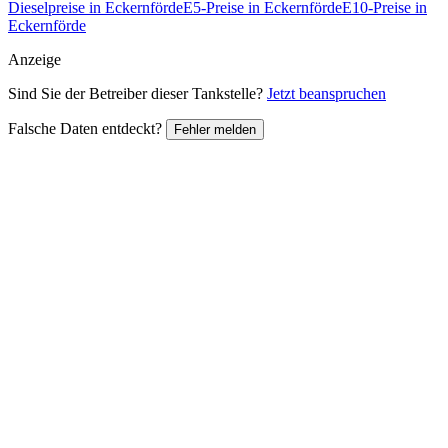
Dieselpreise in Eckernförde
E5-Preise in Eckernförde
E10-Preise in
Eckernförde
Anzeige
Sind Sie der Betreiber dieser Tankstelle?
Jetzt beanspruchen
Falsche Daten entdeckt?
Fehler melden