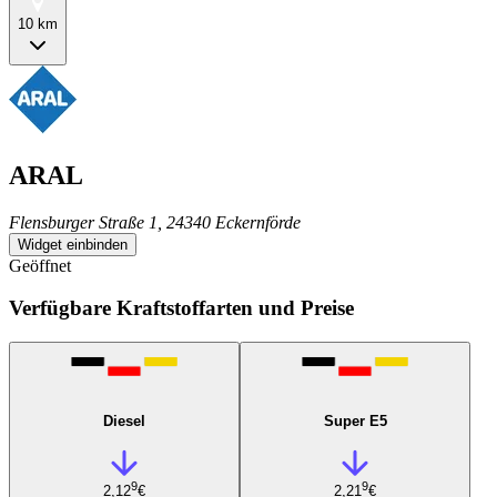
10 km
ARAL
Flensburger Straße 1, 24340 Eckernförde
Widget einbinden
Geöffnet
Verfügbare Kraftstoffarten und Preise
Diesel
Super E5
9
9
2,12
€
2,21
€