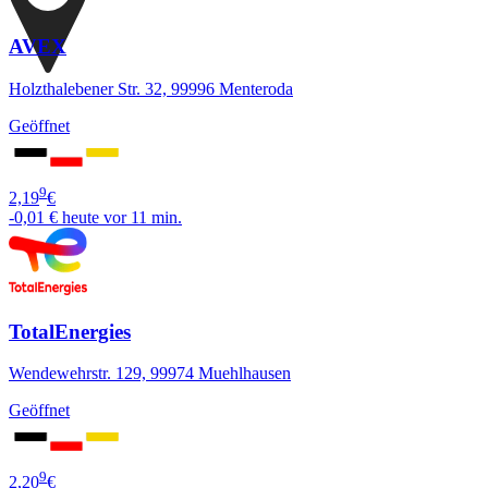
AVEX
Holzthalebener Str. 32, 99996 Menteroda
Geöffnet
9
2,19
€
-0,01 €
heute vor 11 min.
TotalEnergies
Wendewehrstr. 129, 99974 Muehlhausen
Geöffnet
9
2,20
€