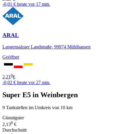
-0,01 €
heute vor 17 min.
ARAL
Langensalzaer Landstraße, 99974 Mühlhausen
Geöffnet
9
2,21
€
-0,02 €
heute vor 27 min.
Super E5 in Weinbergen
9 Tankstellen im Umkreis von 10 km
Günstigster
9
2,13
€
Durchschnitt