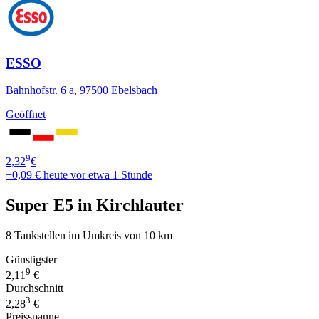
ESSO
Bahnhofstr. 6 a, 97500 Ebelsbach
Geöffnet
9
2,32
€
+0,09 €
heute vor etwa 1 Stunde
Super E5 in Kirchlauter
8 Tankstellen im Umkreis von 10 km
Günstigster
9
2,11
€
Durchschnitt
3
2,28
€
Preisspanne