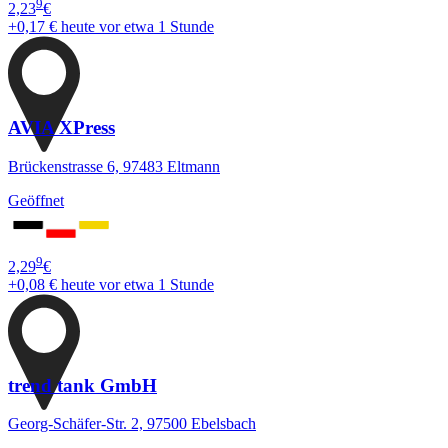
9
2,23
€
+0,17 €
heute vor etwa 1 Stunde
AVIA XPress
Brückenstrasse 6, 97483 Eltmann
Geöffnet
9
2,29
€
+0,08 €
heute vor etwa 1 Stunde
trend tank GmbH
Georg-Schäfer-Str. 2, 97500 Ebelsbach