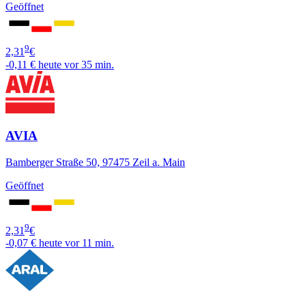
Geöffnet
9
2,31
€
-0,11 €
heute vor 35 min.
AVIA
Bamberger Straße 50, 97475 Zeil a. Main
Geöffnet
9
2,31
€
-0,07 €
heute vor 11 min.