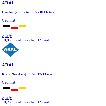
ARAL
Bamberger Straße 17, 97483 Eltmann
Geöffnet
9
2,31
€
+0,08 €
heute vor etwa 1 Stunde
ARAL
Klein-Nürnberg 24, 96106 Ebern
Geöffnet
9
2,31
€
+0,26 €
heute vor etwa 1 Stunde