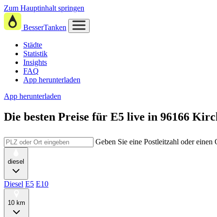
Zum Hauptinhalt springen
BesserTanken
Städte
Statistik
Insights
FAQ
App herunterladen
App herunterladen
Die besten Preise für E5
live in
96166 Kirc
Geben Sie eine Postleitzahl oder einen
diesel
Diesel
E5
E10
10 km