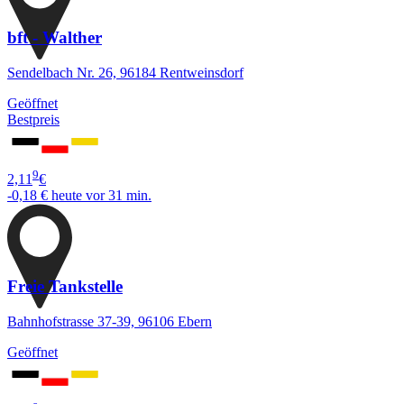
bft - Walther
Sendelbach Nr. 26, 96184 Rentweinsdorf
Geöffnet
Bestpreis
9
2,11
€
-0,18 €
heute vor 31 min.
Freie Tankstelle
Bahnhofstrasse 37-39, 96106 Ebern
Geöffnet