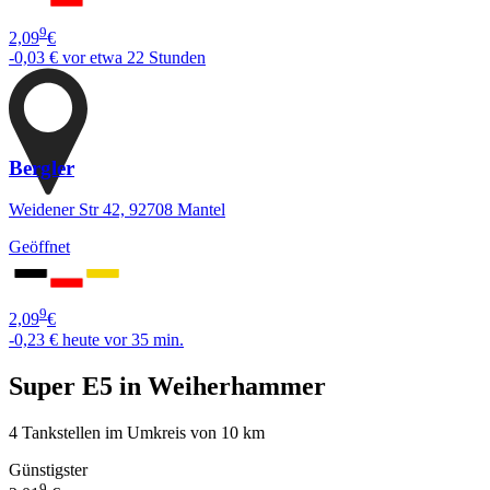
9
2,09
€
-0,03 €
vor etwa 22 Stunden
Bergler
Weidener Str 42, 92708 Mantel
Geöffnet
9
2,09
€
-0,23 €
heute vor 35 min.
Super E5 in Weiherhammer
4 Tankstellen im Umkreis von 10 km
Günstigster
9