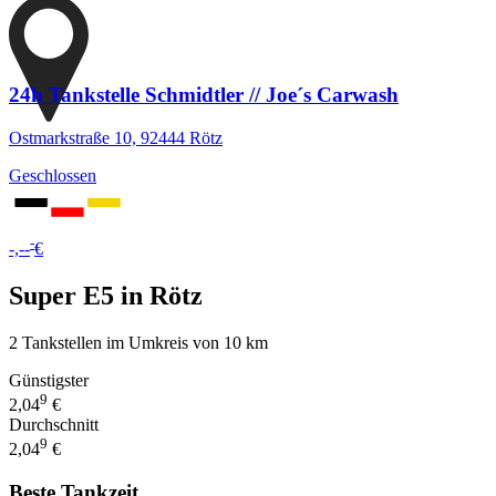
24h Tankstelle Schmidtler // Joe´s Carwash
Ostmarkstraße 10, 92444 Rötz
Geschlossen
-
-,--
€
Super E5 in Rötz
2 Tankstellen im Umkreis von 10 km
Günstigster
9
2,04
€
Durchschnitt
9
2,04
€
Beste Tankzeit