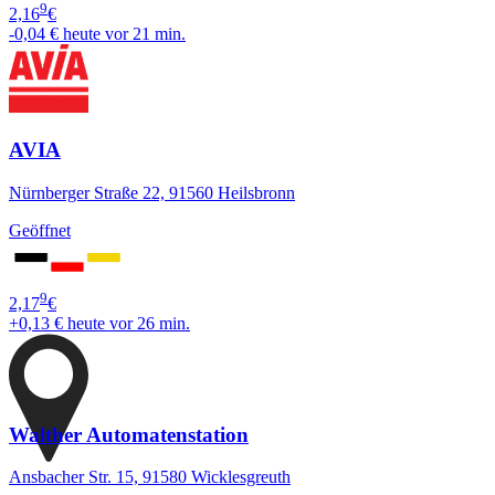
9
2,16
€
-0,04 €
heute vor 21 min.
AVIA
Nürnberger Straße 22, 91560 Heilsbronn
Geöffnet
9
2,17
€
+0,13 €
heute vor 26 min.
Walther Automatenstation
Ansbacher Str. 15, 91580 Wicklesgreuth