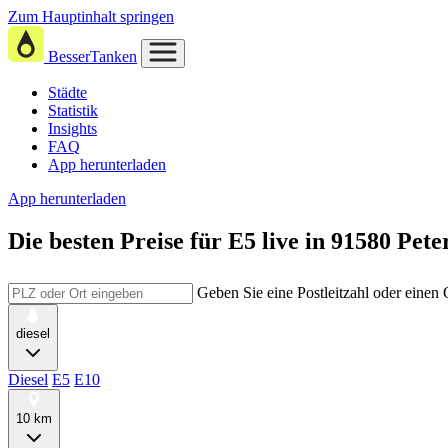
Zum Hauptinhalt springen
BesserTanken
Städte
Statistik
Insights
FAQ
App herunterladen
App herunterladen
Die besten Preise für E5
live in
91580 Pete
Geben Sie eine Postleitzahl oder einen
diesel
Diesel
E5
E10
10 km