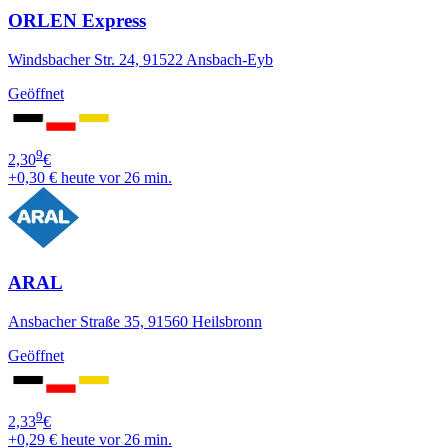
ORLEN Express
Windsbacher Str. 24, 91522 Ansbach-Eyb
Geöffnet
9
2,30
€
+0,30 €
heute vor 26 min.
ARAL
Ansbacher Straße 35, 91560 Heilsbronn
Geöffnet
9
2,33
€
+0,29 €
heute vor 26 min.