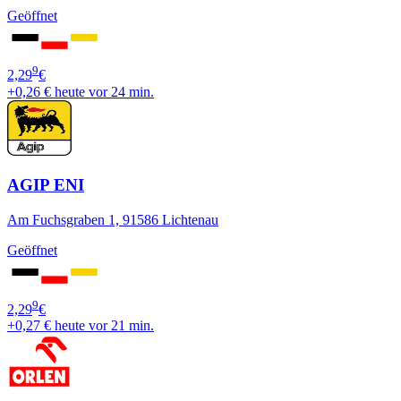
Geöffnet
9
2,29
€
+0,26 €
heute vor 24 min.
AGIP ENI
Am Fuchsgraben 1, 91586 Lichtenau
Geöffnet
9
2,29
€
+0,27 €
heute vor 21 min.