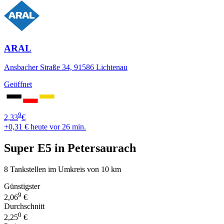
ARAL
Ansbacher Straße 34, 91586 Lichtenau
Geöffnet
9
2,33
€
+0,31 €
heute vor 26 min.
Super E5 in Petersaurach
8 Tankstellen im Umkreis von 10 km
Günstigster
9
2,06
€
Durchschnitt
0
2,25
€