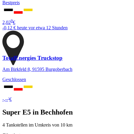
Bestpreis
9
2,02
€
-0,12 €
heute vor etwa 12 Stunden
TotalEnergies Truckstop
Am Birkfeld 8, 91595 Burgoberbach
Geschlossen
-
-,--
€
Super E5 in Bechhofen
4 Tankstellen im Umkreis von 10 km