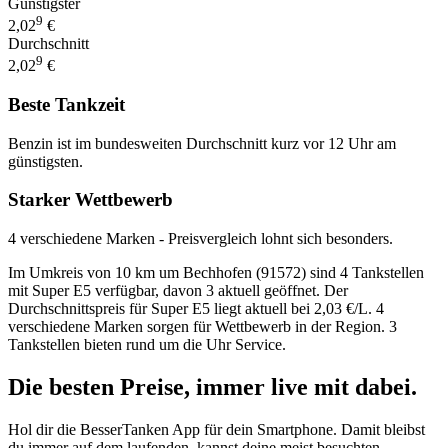
Günstigster
9
2,02
€
Durchschnitt
9
2,02
€
Beste Tankzeit
Benzin ist im bundesweiten Durchschnitt kurz vor 12 Uhr am
günstigsten.
Starker Wettbewerb
4 verschiedene Marken - Preisvergleich lohnt sich besonders.
Im Umkreis von 10 km um Bechhofen (91572) sind 4 Tankstellen
mit Super E5 verfügbar, davon 3 aktuell geöffnet. Der
Durchschnittspreis für Super E5 liegt aktuell bei 2,03 €/L. 4
verschiedene Marken sorgen für Wettbewerb in der Region. 3
Tankstellen bieten rund um die Uhr Service.
Die besten Preise,
immer live
mit
dabei.
Hol dir die BesserTanken App für dein Smartphone. Damit bleibst
du immer auf dem laufenden, kannst deine meist besuchten