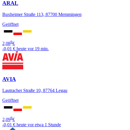
ARAL
Buxheimer Straße 113, 87700 Memmingen
Geöffnet
9
2,08
€
-0,01 €
heute vor 19 min.
AVIA
Lautracher Straße 10, 87764 Legau
Geöffnet
9
2,09
€
-0,01 €
heute vor etwa 1 Stunde