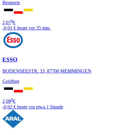
Bestpreis
9
2,07
€
-0,01 €
heute vor 35 min.
ESSO
BODENSEESTR. 33, 87700 MEMMINGEN
Geöffnet
9
2,08
€
-0,02 €
heute vor etwa 1 Stunde