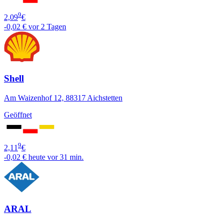
9
2,09
€
-0,02 €
vor 2 Tagen
Shell
Am Waizenhof 12, 88317 Aichstetten
Geöffnet
9
2,11
€
-0,02 €
heute vor 31 min.
ARAL