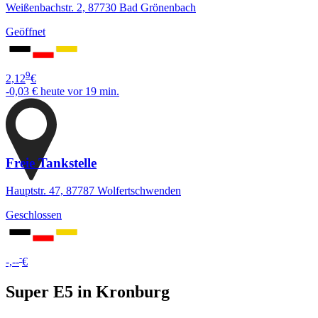
Weißenbachstr. 2, 87730 Bad Grönenbach
Geöffnet
9
2,12
€
-0,03 €
heute vor 19 min.
Freie Tankstelle
Hauptstr. 47, 87787 Wolfertschwenden
Geschlossen
-
-,--
€
Super E5 in Kronburg