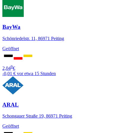
BayWa
Schönriedelstr. 11, 86971 Peiting
Geöffnet
9
2,04
€
-0,01 €
vor etwa 15 Stunden
ARAL
Schongauer Straße 19, 86971 Peiting
Geöffnet