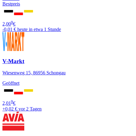
Bestpreis
9
2,00
€
-0,01 €
heute in etwa 1 Stunde
V-Markt
Wiesenweg 15, 86956 Schongau
Geöffnet
9
2,01
€
+0,02 €
vor 2 Tagen