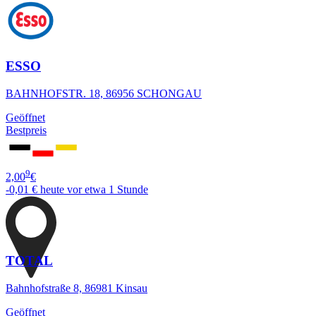
ESSO
BAHNHOFSTR. 18, 86956 SCHONGAU
Geöffnet
Bestpreis
9
2,00
€
-0,01 €
heute vor etwa 1 Stunde
TOTAL
Bahnhofstraße 8, 86981 Kinsau
Geöffnet