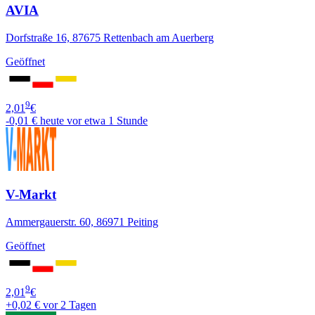
AVIA
Dorfstraße 16, 87675 Rettenbach am Auerberg
Geöffnet
9
2,01
€
-0,01 €
heute vor etwa 1 Stunde
V-Markt
Ammergauerstr. 60, 86971 Peiting
Geöffnet
9
2,01
€
+0,02 €
vor 2 Tagen