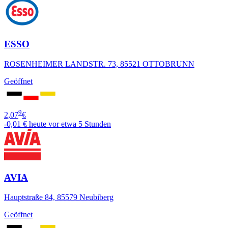
ESSO
ROSENHEIMER LANDSTR. 73, 85521 OTTOBRUNN
Geöffnet
9
2,07
€
-0,01 €
heute vor etwa 5 Stunden
AVIA
Hauptstraße 84, 85579 Neubiberg
Geöffnet