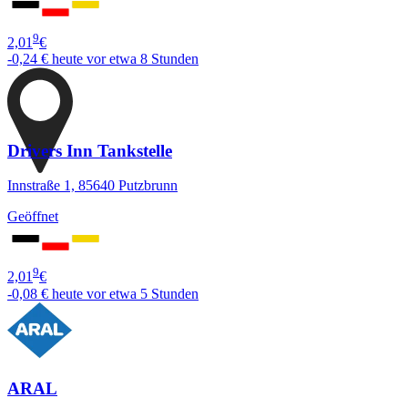
9
2,01
€
-0,24 €
heute vor etwa 8 Stunden
Drivers Inn Tankstelle
Innstraße 1, 85640 Putzbrunn
Geöffnet
9
2,01
€
-0,08 €
heute vor etwa 5 Stunden
ARAL