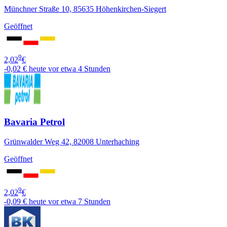
Münchner Straße 10, 85635 Höhenkirchen-Siegert
Geöffnet
9
2,02
€
-0,02 €
heute vor etwa 4 Stunden
Bavaria Petrol
Grünwalder Weg 42, 82008 Unterhaching
Geöffnet
9
2,02
€
-0,09 €
heute vor etwa 7 Stunden