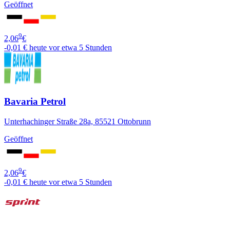
Geöffnet
9
2,06
€
-0,01 €
heute vor etwa 5 Stunden
Bavaria Petrol
Unterhachinger Straße 28a, 85521 Ottobrunn
Geöffnet
9
2,06
€
-0,01 €
heute vor etwa 5 Stunden