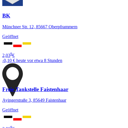
BK
Münchner Str. 12, 85667 Oberpframmern
Geöffnet
9
2,03
€
-0,10 €
heute vor etwa 8 Stunden
Freie Tankstelle Faistenhaar
Ayingerstraße 3, 85649 Faistenhaar
Geöffnet
9