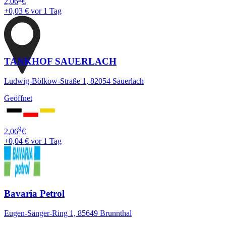
2,06
€
+0,03 €
vor 1 Tag
TANKHOF SAUERLACH
Ludwig-Bölkow-Straße 1, 82054 Sauerlach
Geöffnet
9
2,06
€
+0,04 €
vor 1 Tag
Bavaria Petrol
Eugen-Sänger-Ring 1, 85649 Brunnthal