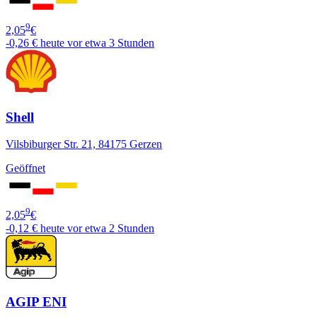
9
2,05
€
-0,26 €
heute vor etwa 3 Stunden
Shell
Vilsbiburger Str. 21, 84175 Gerzen
Geöffnet
9
2,05
€
-0,12 €
heute vor etwa 2 Stunden
AGIP ENI