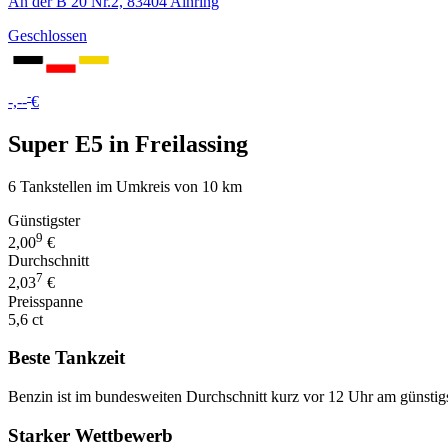
An der B 20 Nr.2, 83404 Ainring
Geschlossen
-
-,--
€
Super E5 in Freilassing
6 Tankstellen im Umkreis von 10 km
Günstigster
9
2,00
€
Durchschnitt
7
2,03
€
Preisspanne
5,6 ct
Beste Tankzeit
Benzin ist im bundesweiten Durchschnitt kurz vor 12 Uhr am günstig
Starker Wettbewerb