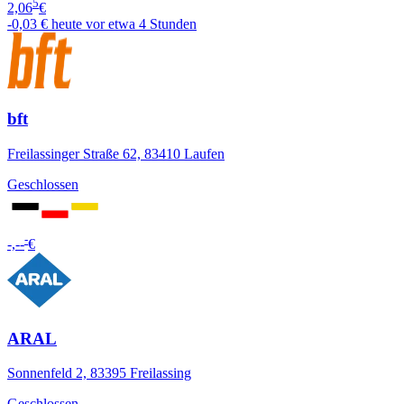
5
2,06
€
-0,03 €
heute vor etwa 4 Stunden
bft
Freilassinger Straße 62, 83410 Laufen
Geschlossen
-
-,--
€
ARAL
Sonnenfeld 2, 83395 Freilassing
Geschlossen