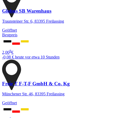
Globus SB Warenhaus
Traunsteiner Str. 6, 83395 Freilassing
Geöffnet
Bestpreis
9
2,00
€
-0,08 €
heute vor etwa 10 Stunden
Freie T F-T-F GmbH & Co. Kg
Münchener Str. 46, 83395 Freilassing
Geöffnet