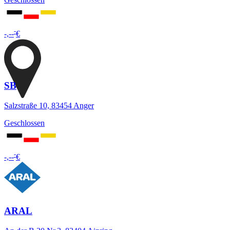
-
-,--
€
SB
Salzstraße 10, 83454 Anger
Geschlossen
-
-,--
€
ARAL