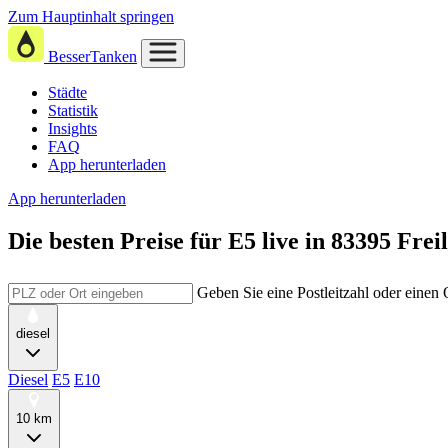
Zum Hauptinhalt springen
BesserTanken
Städte
Statistik
Insights
FAQ
App herunterladen
App herunterladen
Die besten Preise für E5
live in
83395 Freil
Geben Sie eine Postleitzahl oder einen
diesel
Diesel
E5
E10
10 km