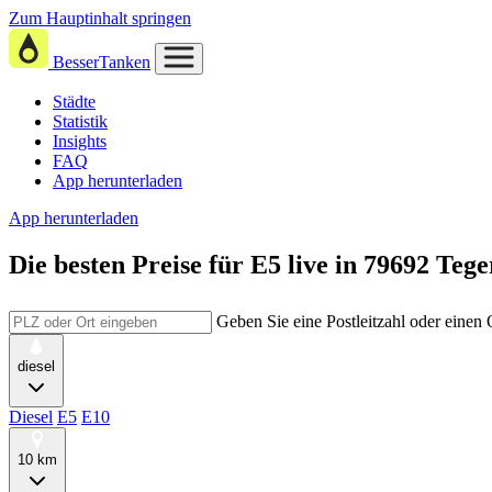
Zum Hauptinhalt springen
BesserTanken
Städte
Statistik
Insights
FAQ
App herunterladen
App herunterladen
Die besten Preise für E5
live in
79692 Tege
Geben Sie eine Postleitzahl oder einen
diesel
Diesel
E5
E10
10 km