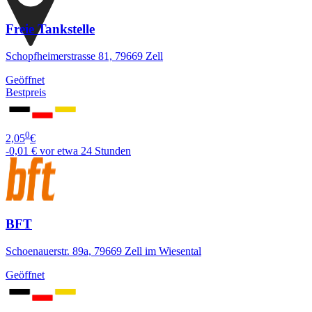
Freie Tankstelle
Schopfheimerstrasse 81, 79669 Zell
Geöffnet
Bestpreis
0
2,05
€
-0,01 €
vor etwa 24 Stunden
BFT
Schoenauerstr. 89a, 79669 Zell im Wiesental
Geöffnet