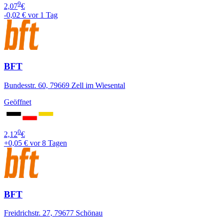
9
2,07
€
-0,02 €
vor 1 Tag
BFT
Bundesstr. 60, 79669 Zell im Wiesental
Geöffnet
0
2,12
€
+0,05 €
vor 8 Tagen
BFT
Freidrichstr. 27, 79677 Schönau