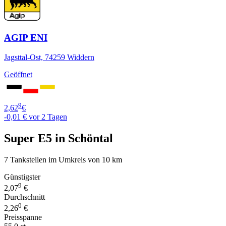
AGIP ENI
Jagsttal-Ost, 74259 Widdern
Geöffnet
9
2,62
€
-0,01 €
vor 2 Tagen
Super E5 in Schöntal
7 Tankstellen im Umkreis von 10 km
Günstigster
9
2,07
€
Durchschnitt
0
2,26
€
Preisspanne