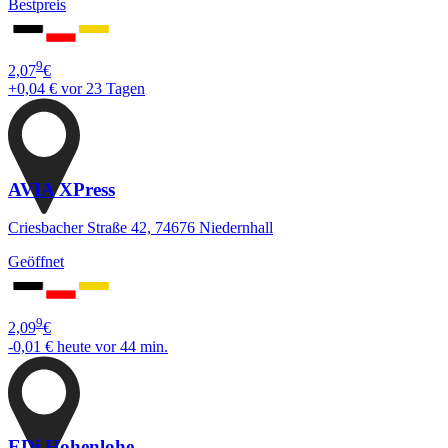
Bestpreis
9
2,07
€
+0,04 €
vor 23 Tagen
AVIA XPress
Criesbacher Straße 42, 74676 Niedernhall
Geöffnet
9
2,09
€
-0,01 €
heute vor 44 min.
EDi Hohenlohe