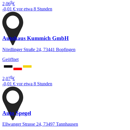
9
2,06
€
-0,01 €
vor etwa 8 Stunden
Autohaus Kummich GmbH
Nördlinger Straße 24, 73441 Bopfingen
Geöffnet
9
2,07
€
-0,01 €
vor etwa 8 Stunden
Auto Spegel
Ellwanger Strasse 24, 73497 Tannhausen