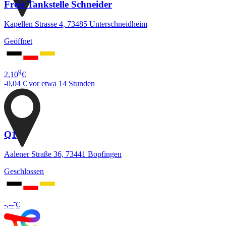
Freie Tankstelle Schneider
Kapellen Strasse 4, 73485 Unterschneidheim
Geöffnet
9
2,10
€
-0,04 €
vor etwa 14 Stunden
Q1
Aalener Straße 36, 73441 Bopfingen
Geschlossen
-
-,--
€