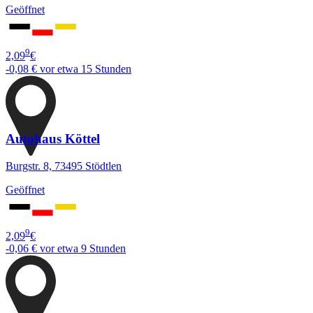
Geöffnet
9
2,09
€
-0,08 €
vor etwa 15 Stunden
Autohaus Köttel
Burgstr. 8, 73495 Stödtlen
Geöffnet
9
2,09
€
-0,06 €
vor etwa 9 Stunden