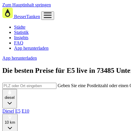
Zum Hauptinhalt springen
BesserTanken
Städte
Statistik
Insights
FAQ
App herunterladen
App herunterladen
Die besten Preise für E5
live in
73485 Unte
Geben Sie eine Postleitzahl oder einen
diesel
Diesel
E5
E10
10 km