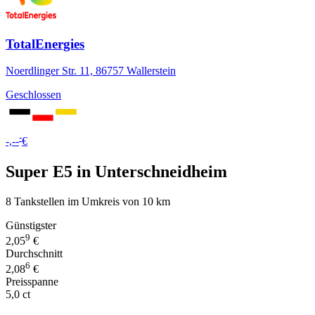
TotalEnergies
Noerdlinger Str. 11, 86757 Wallerstein
Geschlossen
-
-,--
€
Super E5 in Unterschneidheim
8 Tankstellen im Umkreis von 10 km
Günstigster
9
2,05
€
Durchschnitt
6
2,08
€
Preisspanne
5,0 ct