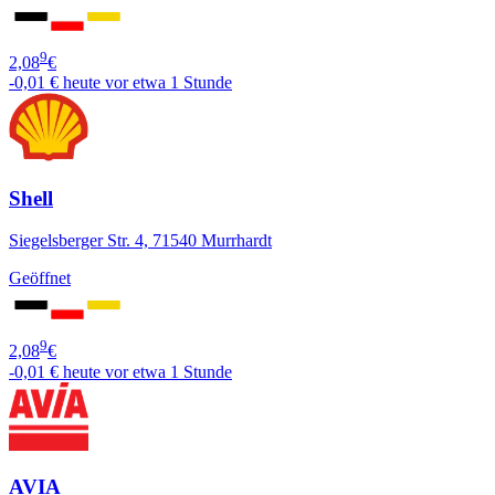
9
2,08
€
-0,01 €
heute vor etwa 1 Stunde
Shell
Siegelsberger Str. 4, 71540 Murrhardt
Geöffnet
9
2,08
€
-0,01 €
heute vor etwa 1 Stunde
AVIA