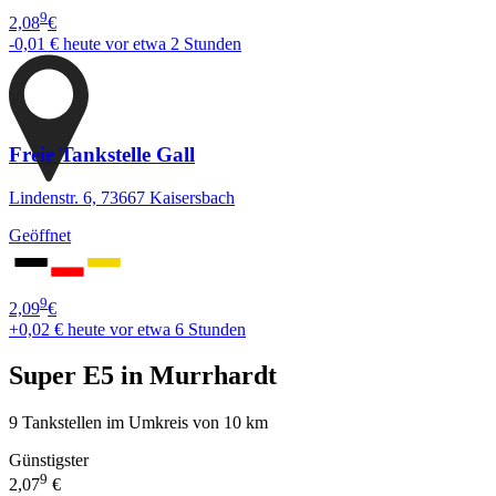
9
2,08
€
-0,01 €
heute vor etwa 2 Stunden
Freie Tankstelle Gall
Lindenstr. 6, 73667 Kaisersbach
Geöffnet
9
2,09
€
+0,02 €
heute vor etwa 6 Stunden
Super E5 in Murrhardt
9 Tankstellen im Umkreis von 10 km
Günstigster
9
2,07
€