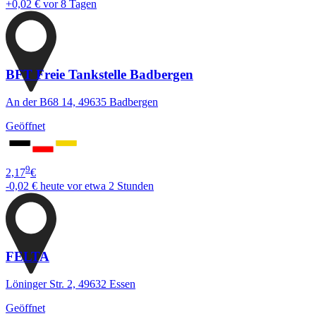
+0,02 €
vor 8 Tagen
BFT Freie Tankstelle Badbergen
An der B68 14, 49635 Badbergen
Geöffnet
9
2,17
€
-0,02 €
heute vor etwa 2 Stunden
FELTA
Löninger Str. 2, 49632 Essen
Geöffnet