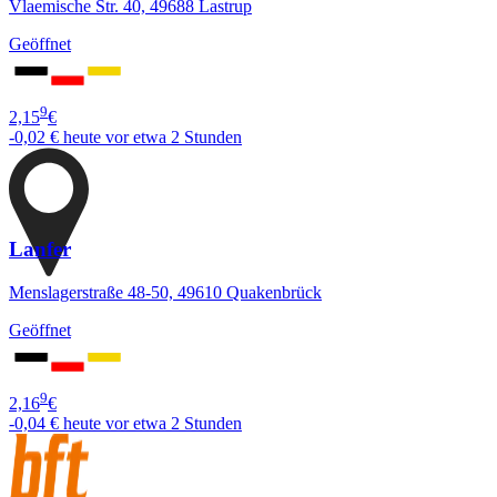
Vlaemische Str. 40, 49688 Lastrup
Geöffnet
9
2,15
€
-0,02 €
heute vor etwa 2 Stunden
Lanfer
Menslagerstraße 48-50, 49610 Quakenbrück
Geöffnet
9
2,16
€
-0,04 €
heute vor etwa 2 Stunden