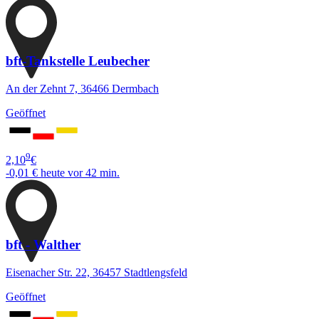
bft-Tankstelle Leubecher
An der Zehnt 7, 36466 Dermbach
Geöffnet
9
2,10
€
-0,01 €
heute vor 42 min.
bft - Walther
Eisenacher Str. 22, 36457 Stadtlengsfeld
Geöffnet