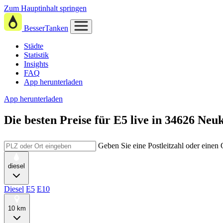
Zum Hauptinhalt springen
BesserTanken
Städte
Statistik
Insights
FAQ
App herunterladen
App herunterladen
Die besten Preise für E5
live in
34626 Neuk
Geben Sie eine Postleitzahl oder einen
diesel
Diesel
E5
E10
10 km