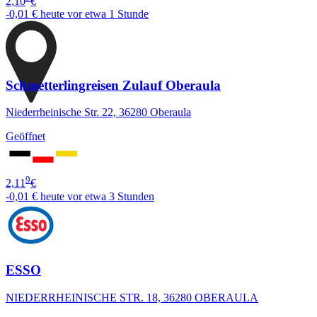
2,10
€
-0,01 €
heute vor etwa 1 Stunde
Schmetterlingreisen Zulauf Oberaula
Niederrheinische Str. 22, 36280 Oberaula
Geöffnet
9
2,11
€
-0,01 €
heute vor etwa 3 Stunden
ESSO
NIEDERRHEINISCHE STR. 18, 36280 OBERAULA