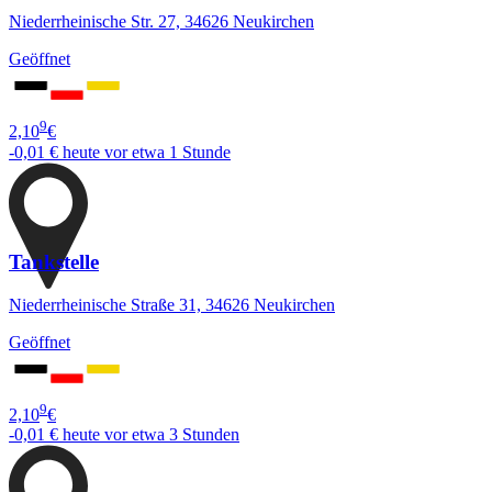
Niederrheinische Str. 27, 34626 Neukirchen
Geöffnet
9
2,10
€
-0,01 €
heute vor etwa 1 Stunde
Tankstelle
Niederrheinische Straße 31, 34626 Neukirchen
Geöffnet
9
2,10
€
-0,01 €
heute vor etwa 3 Stunden