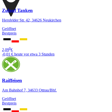
Zulauf Tanken
Hersfelder Str. 42, 34626 Neukirchen
Geöffnet
Bestpreis
9
2,09
€
-0,01 €
heute vor etwa 3 Stunden
Raiffeisen
Am Bahnhof 7, 34633 Ottrau/Bhf.
Geöffnet
Bestpreis