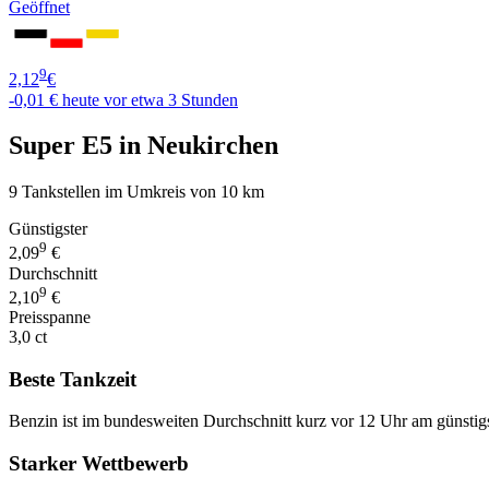
Geöffnet
9
2,12
€
-0,01 €
heute vor etwa 3 Stunden
Super E5 in Neukirchen
9 Tankstellen im Umkreis von 10 km
Günstigster
9
2,09
€
Durchschnitt
9
2,10
€
Preisspanne
3,0 ct
Beste Tankzeit
Benzin ist im bundesweiten Durchschnitt kurz vor 12 Uhr am günstig
Starker Wettbewerb