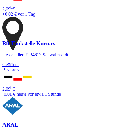
9
2,09
€
+0,02 €
vor 1 Tag
Bft Tankstelle Kurnaz
Hessenallee 7, 34613 Schwalmstadt
Geöffnet
Bestpreis
9
2,09
€
-0,01 €
heute vor etwa 1 Stunde
ARAL