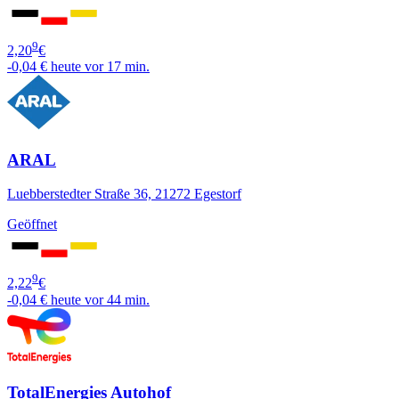
9
2,20
€
-0,04 €
heute vor 17 min.
ARAL
Luebberstedter Straße 36, 21272 Egestorf
Geöffnet
9
2,22
€
-0,04 €
heute vor 44 min.
TotalEnergies Autohof