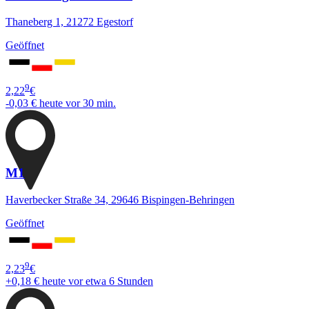
Thaneberg 1, 21272 Egestorf
Geöffnet
9
2,22
€
-0,03 €
heute vor 30 min.
M1
Haverbecker Straße 34, 29646 Bispingen-Behringen
Geöffnet
9
2,23
€
+0,18 €
heute vor etwa 6 Stunden