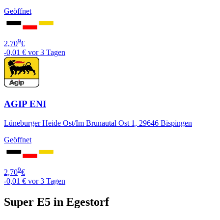
Geöffnet
9
2,70
€
-0,01 €
vor 3 Tagen
AGIP ENI
Lüneburger Heide Ost/Im Brunautal Ost 1, 29646 Bispingen
Geöffnet
9
2,70
€
-0,01 €
vor 3 Tagen
Super E5 in Egestorf