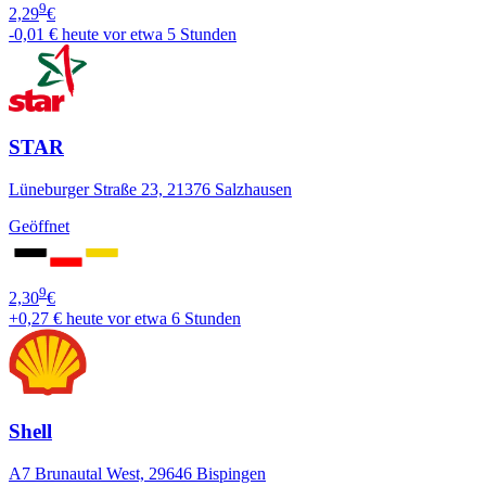
9
2,29
€
-0,01 €
heute vor etwa 5 Stunden
STAR
Lüneburger Straße 23, 21376 Salzhausen
Geöffnet
9
2,30
€
+0,27 €
heute vor etwa 6 Stunden
Shell
A7 Brunautal West, 29646 Bispingen