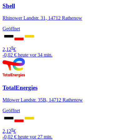
Shell
Rhinower Landstr. 31, 14712 Rathenow
Geöffnet
9
2,12
€
-0,02 €
heute vor 34 min.
TotalEnergies
Milower Landstr. 35B, 14712 Rathenow
Geöffnet
9
2,12
€
-0,02 €
heute vor 27 min.