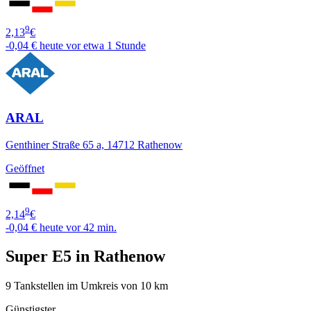
9
2,13
€
-0,04 €
heute vor etwa 1 Stunde
ARAL
Genthiner Straße 65 a, 14712 Rathenow
Geöffnet
9
2,14
€
-0,04 €
heute vor 42 min.
Super E5 in Rathenow
9 Tankstellen im Umkreis von 10 km
Günstigster