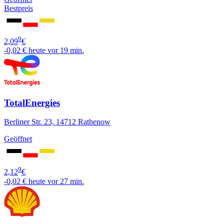
Bestpreis
9
2,09
€
-0,02 €
heute vor 19 min.
TotalEnergies
Berliner Str. 23, 14712 Rathenow
Geöffnet
9
2,12
€
-0,02 €
heute vor 27 min.