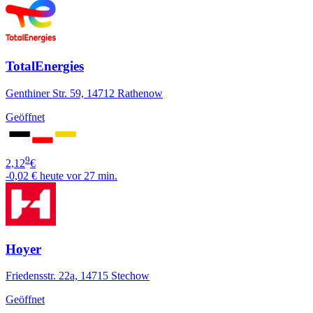
TotalEnergies
Genthiner Str. 59, 14712 Rathenow
Geöffnet
9
2,12
€
-0,02 €
heute vor 27 min.
Hoyer
Friedensstr. 22a, 14715 Stechow
Geöffnet