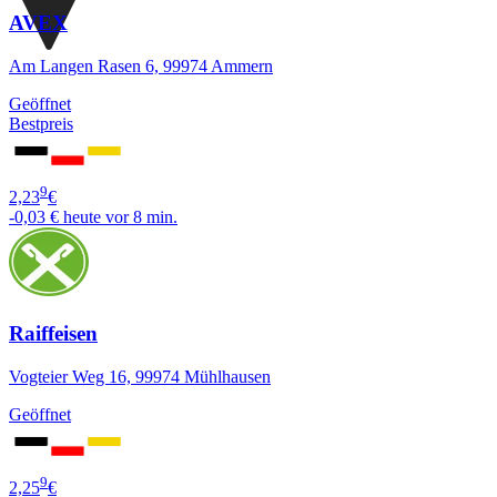
AVEX
Am Langen Rasen 6, 99974 Ammern
Geöffnet
Bestpreis
9
2,23
€
-0,03 €
heute vor 8 min.
Raiffeisen
Vogteier Weg 16, 99974 Mühlhausen
Geöffnet
9
2,25
€