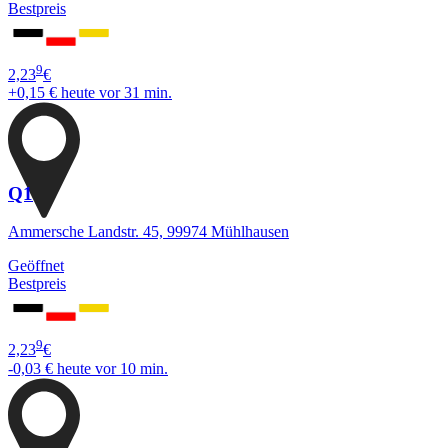
Bestpreis
9
2,23
€
+0,15 €
heute vor 31 min.
Q1
Ammersche Landstr. 45, 99974 Mühlhausen
Geöffnet
Bestpreis
9
2,23
€
-0,03 €
heute vor 10 min.