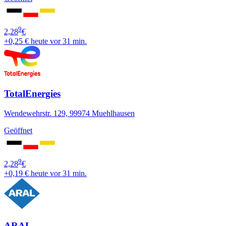
9
2,28
€
+0,25 €
heute vor 31 min.
TotalEnergies
Wendewehrstr. 129, 99974 Muehlhausen
Geöffnet
9
2,28
€
+0,19 €
heute vor 31 min.
ARAL