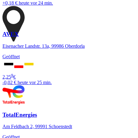
+0,18 €
heute vor 24 min.
AVEX
Eisenacher Landstr. 13a, 99986 Oberdorla
Geöffnet
9
2,25
€
-0,02 €
heute vor 25 min.
TotalEnergies
Am Feldbach 2, 99991 Schoenstedt
Geöffnet