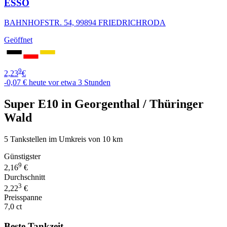
ESSO
BAHNHOFSTR. 54, 99894 FRIEDRICHRODA
Geöffnet
9
2,23
€
-0,07 €
heute vor etwa 3 Stunden
Super E10 in Georgenthal / Thüringer
Wald
5 Tankstellen im Umkreis von 10 km
Günstigster
9
2,16
€
Durchschnitt
3
2,22
€
Preisspanne
7,0 ct
Beste Tankzeit