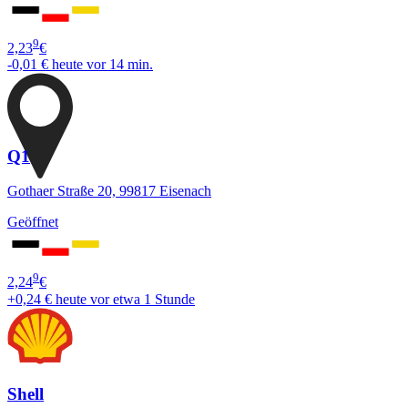
9
2,23
€
-0,01 €
heute vor 14 min.
Q1
Gothaer Straße 20, 99817 Eisenach
Geöffnet
9
2,24
€
+0,24 €
heute vor etwa 1 Stunde
Shell