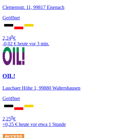
Clemensstr. 11, 99817 Eisenach
Geöffnet
9
2,24
€
-0,02 €
heute vor 3 min.
OIL!
Lauchaer Höhe 1, 99880 Waltershausen
Geöffnet
9
2,25
€
+0,25 €
heute vor etwa 1 Stunde