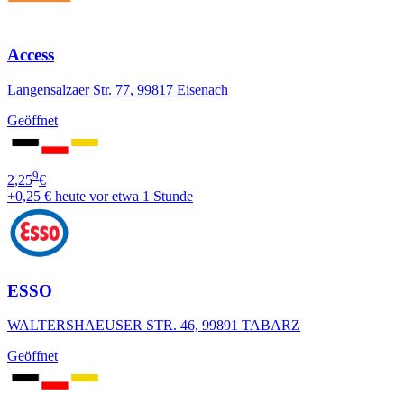
Access
Langensalzaer Str. 77, 99817 Eisenach
Geöffnet
9
2,25
€
+0,25 €
heute vor etwa 1 Stunde
ESSO
WALTERSHAEUSER STR. 46, 99891 TABARZ
Geöffnet