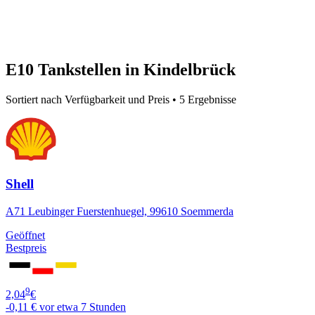
E10 Tankstellen in Kindelbrück
Sortiert nach Verfügbarkeit und Preis • 5 Ergebnisse
Shell
A71 Leubinger Fuerstenhuegel, 99610 Soemmerda
Geöffnet
Bestpreis
9
2,04
€
-0,11 €
vor etwa 7 Stunden