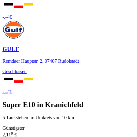
-
-,--
€
GULF
Remdaer Hauptstr. 2, 07407 Rudolstadt
Geschlossen
-
-,--
€
Super E10 in Kranichfeld
5 Tankstellen im Umkreis von 10 km
Günstigster
9
2,11
€