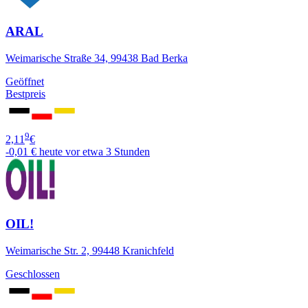
ARAL
Weimarische Straße 34, 99438 Bad Berka
Geöffnet
Bestpreis
9
2,11
€
-0,01 €
heute vor etwa 3 Stunden
OIL!
Weimarische Str. 2, 99448 Kranichfeld
Geschlossen