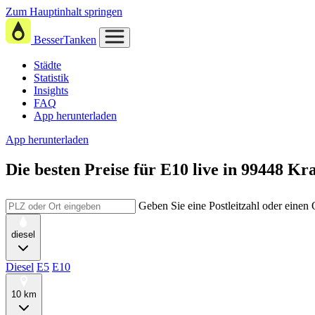
Zum Hauptinhalt springen
BesserTanken
Städte
Statistik
Insights
FAQ
App herunterladen
App herunterladen
Die besten Preise für E10
live in
99448 Kra
Geben Sie eine Postleitzahl oder einen
diesel
Diesel
E5
E10
10 km