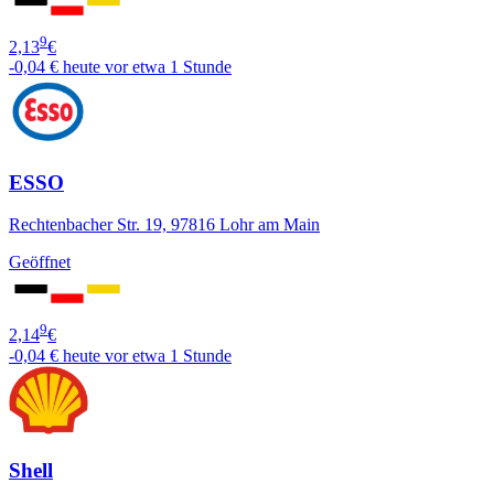
9
2,13
€
-0,04 €
heute vor etwa 1 Stunde
ESSO
Rechtenbacher Str. 19, 97816 Lohr am Main
Geöffnet
9
2,14
€
-0,04 €
heute vor etwa 1 Stunde
Shell