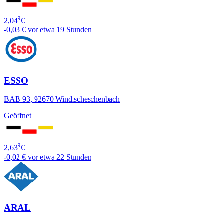
9
2,04
€
-0,03 €
vor etwa 19 Stunden
ESSO
BAB 93, 92670 Windischeschenbach
Geöffnet
9
2,63
€
-0,02 €
vor etwa 22 Stunden
ARAL