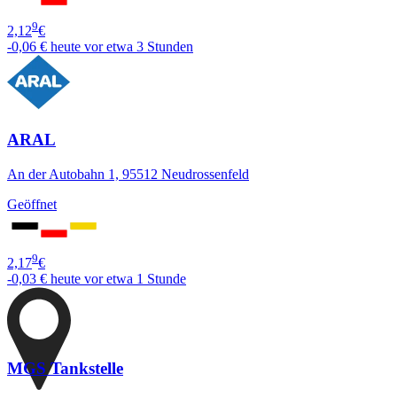
9
2,12
€
-0,06 €
heute vor etwa 3 Stunden
ARAL
An der Autobahn 1, 95512 Neudrossenfeld
Geöffnet
9
2,17
€
-0,03 €
heute vor etwa 1 Stunde
MGS Tankstelle