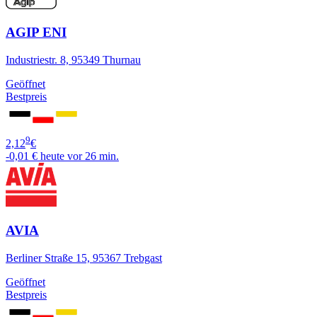
AGIP ENI
Industriestr. 8, 95349 Thurnau
Geöffnet
Bestpreis
9
2,12
€
-0,01 €
heute vor 26 min.
AVIA
Berliner Straße 15, 95367 Trebgast
Geöffnet
Bestpreis