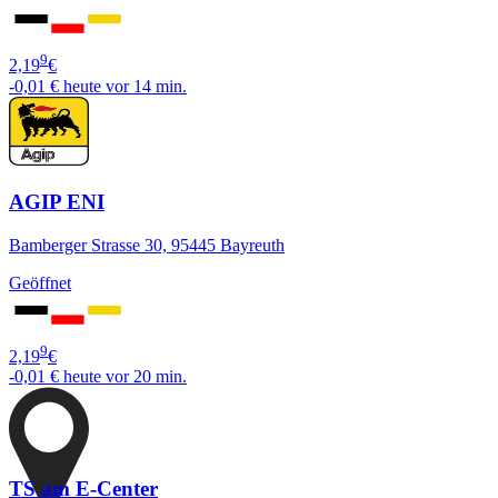
9
2,19
€
-0,01 €
heute vor 14 min.
AGIP ENI
Bamberger Strasse 30, 95445 Bayreuth
Geöffnet
9
2,19
€
-0,01 €
heute vor 20 min.
TS am E-Center