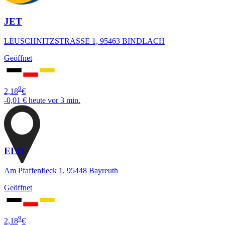
JET
LEUSCHNITZSTRASSE 1, 95463 BINDLACH
Geöffnet
9
2,18
€
-0,01 €
heute vor 3 min.
ELO
Am Pfaffenfleck 1, 95448 Bayreuth
Geöffnet
9
2,18
€