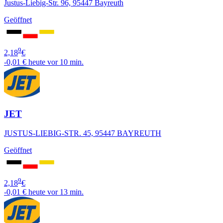
Justus-Liebig-Str. 96, 95447 Bayreuth
Geöffnet
9
2,18
€
-0,01 €
heute vor 10 min.
JET
JUSTUS-LIEBIG-STR. 45, 95447 BAYREUTH
Geöffnet
9
2,18
€
-0,01 €
heute vor 13 min.