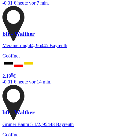
-0,01 €
heute vor 7 min.
bft - Walther
Meranierring 44, 95445 Bayreuth
Geöffnet
9
2,19
€
-0,01 €
heute vor 14 min.
bft - Walther
Grüner Baum 5 1/2, 95448 Bayreuth
Geöffnet