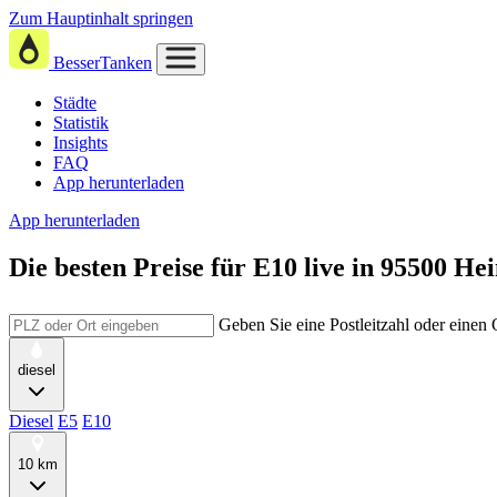
Zum Hauptinhalt springen
BesserTanken
Städte
Statistik
Insights
FAQ
App herunterladen
App herunterladen
Die besten Preise für E10
live in
95500 Hei
Geben Sie eine Postleitzahl oder einen
diesel
Diesel
E5
E10
10 km