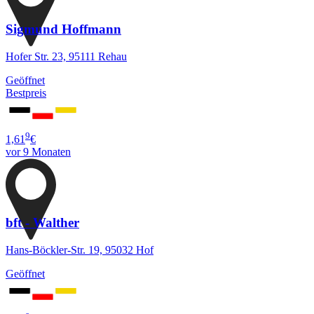
Sigmund Hoffmann
Hofer Str. 23, 95111 Rehau
Geöffnet
Bestpreis
9
1,61
€
vor 9 Monaten
bft - Walther
Hans-Böckler-Str. 19, 95032 Hof
Geöffnet