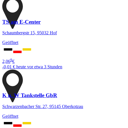
TS am E-Center
Schaumbergstr 15, 95032 Hof
Geöffnet
9
2,06
€
-0,01 €
heute vor etwa 3 Stunden
K u. W Tankstelle GbR
Schwarzenbacher Str. 27, 95145 Oberkotzau
Geöffnet