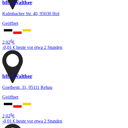
bft - Walther
Kulmbacher Str. 40, 95030 Hof
Geöffnet
9
2,02
€
-0,01 €
heute vor etwa 2 Stunden
bft - Walther
Goethestr. 31, 95111 Rehau
Geöffnet
9
2,02
€
-0,01 €
heute vor etwa 2 Stunden