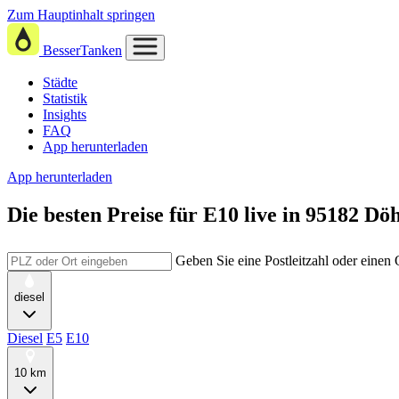
Zum Hauptinhalt springen
BesserTanken
Städte
Statistik
Insights
FAQ
App herunterladen
App herunterladen
Die besten Preise für E10
live in
95182 Döh
Geben Sie eine Postleitzahl oder einen
diesel
Diesel
E5
E10
10 km