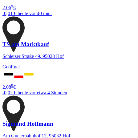
9
2,06
€
-0,01 €
heute vor 40 min.
TS am Marktkauf
Schleizer Straße 49, 95028 Hof
Geöffnet
9
2,08
€
-0,02 €
heute vor etwa 4 Stunden
Sigmund Hoffmann
Am Gueterbahnhof 12, 95032 Hof