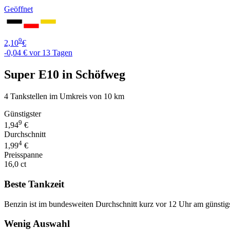
Geöffnet
9
2,10
€
-0,04 €
vor 13 Tagen
Super E10 in Schöfweg
4 Tankstellen im Umkreis von 10 km
Günstigster
9
1,94
€
Durchschnitt
4
1,99
€
Preisspanne
16,0 ct
Beste Tankzeit
Benzin ist im bundesweiten Durchschnitt kurz vor 12 Uhr am günstig
Wenig Auswahl