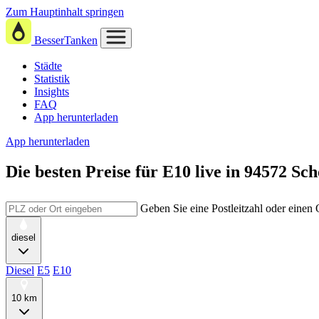
Zum Hauptinhalt springen
BesserTanken
Städte
Statistik
Insights
FAQ
App herunterladen
App herunterladen
Die besten Preise für E10
live in
94572 Sch
Geben Sie eine Postleitzahl oder einen
diesel
Diesel
E5
E10
10 km