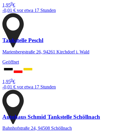
9
1,95
€
-0,01 €
vor etwa 17 Stunden
Tankstelle Peschl
Marienbergstraße 26, 94261 Kirchdorf i. Wald
Geöffnet
9
1,95
€
-0,01 €
vor etwa 17 Stunden
Autohaus Schmid Tankstelle Schöllnach
Bahnhofstraße 24, 94508 Schöllnach