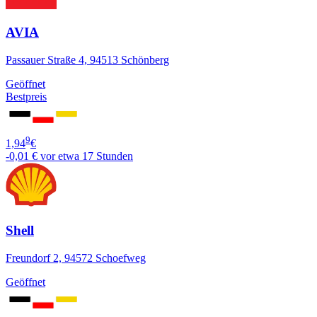
AVIA
Passauer Straße 4, 94513 Schönberg
Geöffnet
Bestpreis
9
1,94
€
-0,01 €
vor etwa 17 Stunden
Shell
Freundorf 2, 94572 Schoefweg
Geöffnet