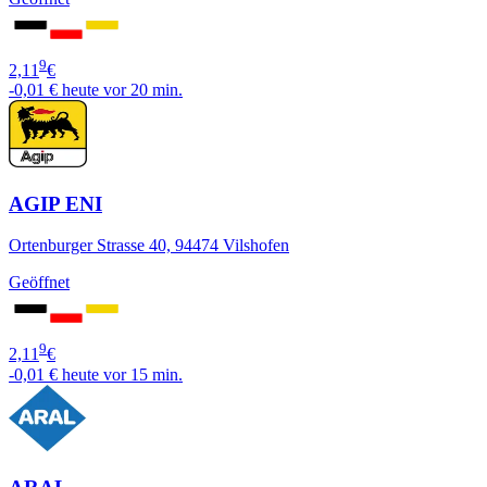
9
2,11
€
-0,01 €
heute vor 20 min.
AGIP ENI
Ortenburger Strasse 40, 94474 Vilshofen
Geöffnet
9
2,11
€
-0,01 €
heute vor 15 min.