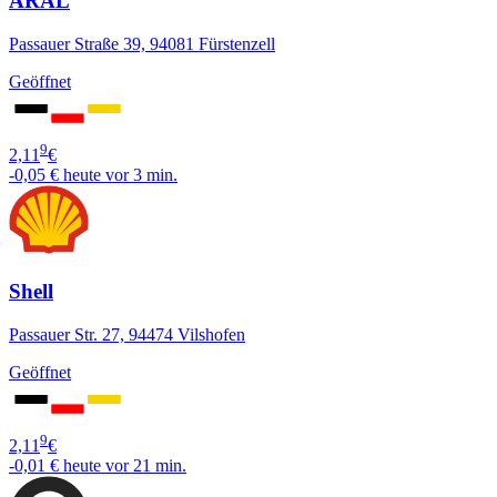
ARAL
Passauer Straße 39, 94081 Fürstenzell
Geöffnet
9
2,11
€
-0,05 €
heute vor 3 min.
Shell
Passauer Str. 27, 94474 Vilshofen
Geöffnet
9
2,11
€
-0,01 €
heute vor 21 min.