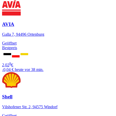
AVIA
Galla 7, 94496 Ortenburg
Geöffnet
Bestpreis
9
2,02
€
-0,04 €
heute vor 38 min.
Shell
Vilshofener Str. 2, 94575 Windorf
Geöffnet