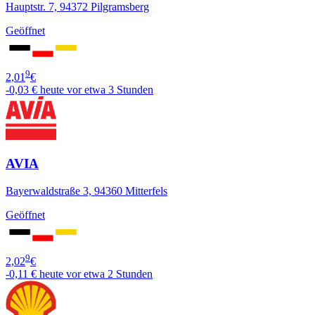
Hauptstr. 7, 94372 Pilgramsberg
Geöffnet
9
2,01
€
-0,03 €
heute vor etwa 3 Stunden
AVIA
Bayerwaldstraße 3, 94360 Mitterfels
Geöffnet
9
2,02
€
-0,11 €
heute vor etwa 2 Stunden