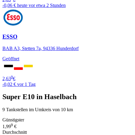
-0,06 €
heute vor etwa 2 Stunden
ESSO
BAB A3, Stetten 7a, 94336 Hunderdorf
Geöffnet
9
2,63
€
-0,02 €
vor 1 Tag
Super E10 in Haselbach
9 Tankstellen im Umkreis von 10 km
Günstigster
9
1,99
€
Durchschnitt