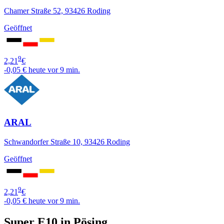
Chamer Straße 52, 93426 Roding
Geöffnet
9
2,21
€
-0,05 €
heute vor 9 min.
ARAL
Schwandorfer Straße 10, 93426 Roding
Geöffnet
9
2,21
€
-0,05 €
heute vor 9 min.
Super E10 in Pösing