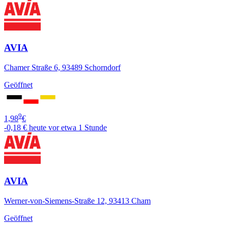
AVIA
Chamer Straße 6, 93489 Schorndorf
Geöffnet
9
1,98
€
-0,18 €
heute vor etwa 1 Stunde
AVIA
Werner-von-Siemens-Straße 12, 93413 Cham
Geöffnet