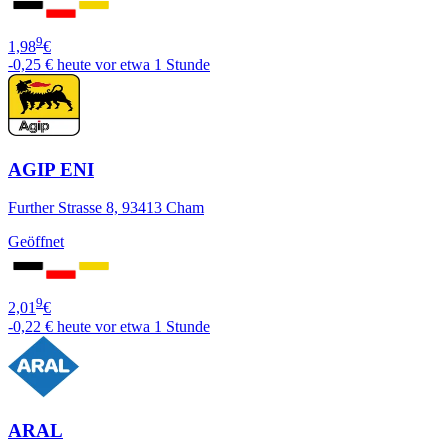
9
1,98
€
-0,25 €
heute vor etwa 1 Stunde
AGIP ENI
Further Strasse 8, 93413 Cham
Geöffnet
9
2,01
€
-0,22 €
heute vor etwa 1 Stunde
ARAL