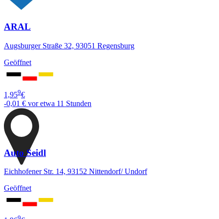
ARAL
Augsburger Straße 32, 93051 Regensburg
Geöffnet
9
1,95
€
-0,01 €
vor etwa 11 Stunden
Auto Seidl
Eichhofener Str. 14, 93152 Nittendorf/ Undorf
Geöffnet
9