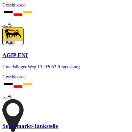
Geschlossen
-
-,--
€
AGIP ENI
Unterislinger Weg 13, 93053 Regensburg
Geschlossen
-
-,--
€
Supermarkt-Tankstelle