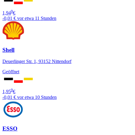
9
1,94
€
-0,01 €
vor etwa 11 Stunden
Shell
Deuerlinger Str. 1, 93152 Nittendorf
Geöffnet
9
1,95
€
-0,01 €
vor etwa 10 Stunden
ESSO