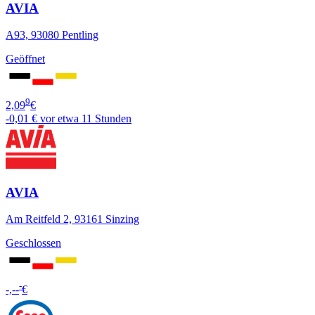
AVIA
A93, 93080 Pentling
Geöffnet
9
2,09
€
-0,01 €
vor etwa 11 Stunden
AVIA
Am Reitfeld 2, 93161 Sinzing
Geschlossen
-
-,--
€