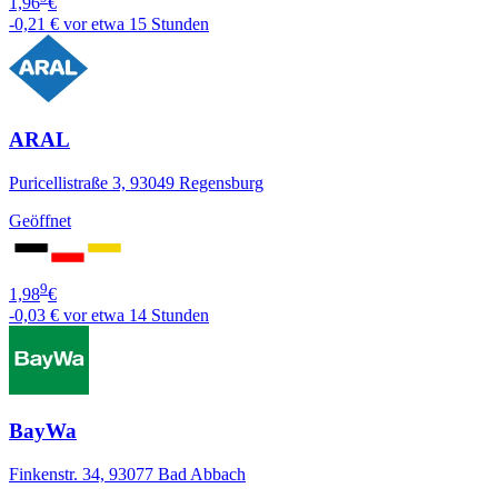
1,96
€
-0,21 €
vor etwa 15 Stunden
ARAL
Puricellistraße 3, 93049 Regensburg
Geöffnet
9
1,98
€
-0,03 €
vor etwa 14 Stunden
BayWa
Finkenstr. 34, 93077 Bad Abbach