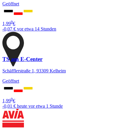
Geöffnet
9
1,99
€
-0,07 €
vor etwa 14 Stunden
TS am E-Center
Schäfflerstraße 1, 93309 Kelheim
Geöffnet
9
1,99
€
-0,01 €
heute vor etwa 1 Stunde