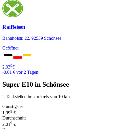
Raiffeisen
Bahnhofstr. 22, 92539 Schönsee
Geöffnet
9
2,03
€
-0,01 €
vor 2 Tagen
Super E10 in Schönsee
2 Tankstellen im Umkreis von 10 km
Günstigster
9
1,99
€
Durchschnitt
9
2,01
€