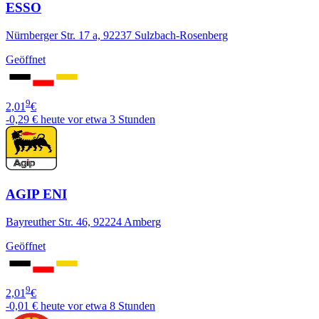
ESSO
Nürnberger Str. 17 a, 92237 Sulzbach-Rosenberg
Geöffnet
9
2,01
€
-0,29 €
heute vor etwa 3 Stunden
AGIP ENI
Bayreuther Str. 46, 92224 Amberg
Geöffnet
9
2,01
€
-0,01 €
heute vor etwa 8 Stunden