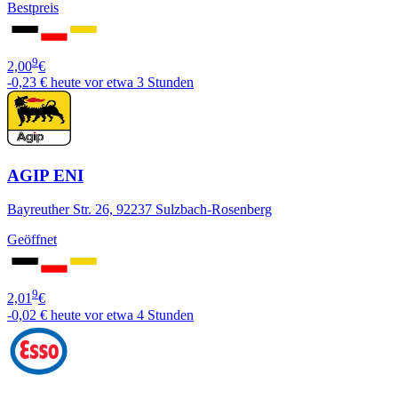
Bestpreis
9
2,00
€
-0,23 €
heute vor etwa 3 Stunden
AGIP ENI
Bayreuther Str. 26, 92237 Sulzbach-Rosenberg
Geöffnet
9
2,01
€
-0,02 €
heute vor etwa 4 Stunden