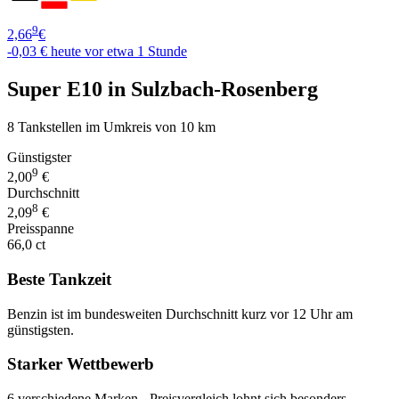
9
2,66
€
-0,03 €
heute vor etwa 1 Stunde
Super E10 in Sulzbach-Rosenberg
8 Tankstellen im Umkreis von 10 km
Günstigster
9
2,00
€
Durchschnitt
8
2,09
€
Preisspanne
66,0 ct
Beste Tankzeit
Benzin ist im bundesweiten Durchschnitt kurz vor 12 Uhr am
günstigsten.
Starker Wettbewerb
6 verschiedene Marken - Preisvergleich lohnt sich besonders.