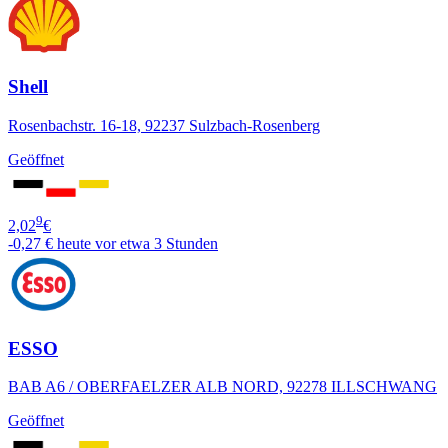
Shell
Rosenbachstr. 16-18, 92237 Sulzbach-Rosenberg
Geöffnet
9
2,02
€
-0,27 €
heute vor etwa 3 Stunden
ESSO
BAB A6 / OBERFAELZER ALB NORD, 92278 ILLSCHWANG
Geöffnet