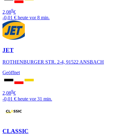
9
2,08
€
-0,01 €
heute vor 8 min.
JET
ROTHENBURGER STR. 2-4, 91522 ANSBACH
Geöffnet
9
2,08
€
-0,01 €
heute vor 31 min.
CLASSIC