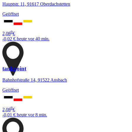
Hauptstr. 11, 91617 Oberdachstetten
Geöffnet
9
2,08
€
-0,02 €
heute vor 40 min.
tankpoint
Bahnhofstraße 14, 91522 Ansbach
Geöffnet
9
2,08
€
-0,01 €
heute vor 8 min.