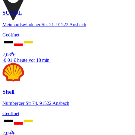
SUPOL
Meinhardswindener Str. 21, 91522 Ansbach
Geöffnet
9
2,08
€
-0,01 €
heute vor 18 min.
Shell
Nürnberger Str 74, 91522 Ansbach
Geöffnet
9
2,09
€