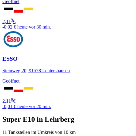
Geöffnet
9
2,11
€
-0,02 €
heute vor 30 min.
ESSO
Steinweg 20, 91578 Leutershausen
Geöffnet
9
2,11
€
-0,01 €
heute vor 20 min.
Super E10 in Lehrberg
11 Tankstellen im Umkreis von 10 km