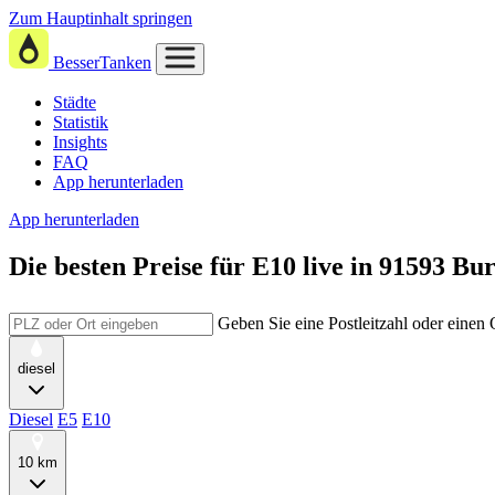
Zum Hauptinhalt springen
BesserTanken
Städte
Statistik
Insights
FAQ
App herunterladen
App herunterladen
Die besten Preise für E10
live in
91593 Bu
Geben Sie eine Postleitzahl oder einen
diesel
Diesel
E5
E10
10 km