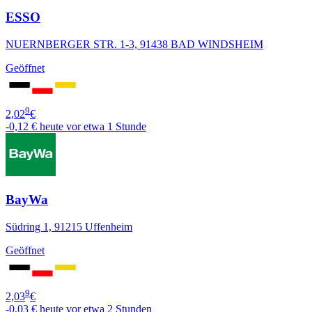
ESSO
NUERNBERGER STR. 1-3, 91438 BAD WINDSHEIM
Geöffnet
9
2,02
€
-0,12 €
heute vor etwa 1 Stunde
BayWa
Südring 1, 91215 Uffenheim
Geöffnet
9
2,03
€
-0,03 €
heute vor etwa 2 Stunden