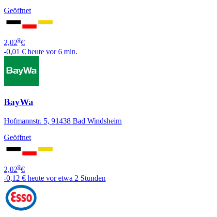
Geöffnet
9
2,02
€
-0,01 €
heute vor 6 min.
BayWa
Hofmannstr. 5, 91438 Bad Windsheim
Geöffnet
9
2,02
€
-0,12 €
heute vor etwa 2 Stunden