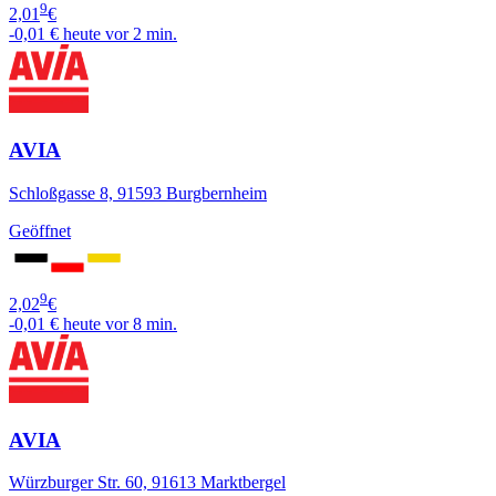
9
2,01
€
-0,01 €
heute vor 2 min.
AVIA
Schloßgasse 8, 91593 Burgbernheim
Geöffnet
9
2,02
€
-0,01 €
heute vor 8 min.
AVIA
Würzburger Str. 60, 91613 Marktbergel