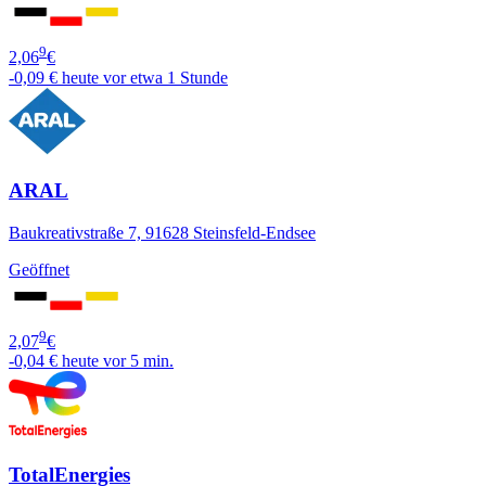
9
2,06
€
-0,09 €
heute vor etwa 1 Stunde
ARAL
Baukreativstraße 7, 91628 Steinsfeld-Endsee
Geöffnet
9
2,07
€
-0,04 €
heute vor 5 min.
TotalEnergies