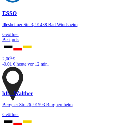
ESSO
Illesheimer Str. 3, 91438 Bad Windsheim
Geöffnet
Bestpreis
9
2,00
€
-0,01 €
heute vor 12 min.
bft - Walther
Bergeler Str. 26, 91593 Burgbernheim
Geöffnet