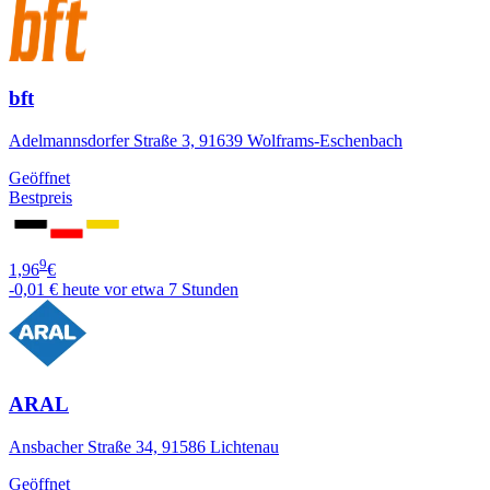
bft
Adelmannsdorfer Straße 3, 91639 Wolframs-Eschenbach
Geöffnet
Bestpreis
9
1,96
€
-0,01 €
heute vor etwa 7 Stunden
ARAL
Ansbacher Straße 34, 91586 Lichtenau
Geöffnet