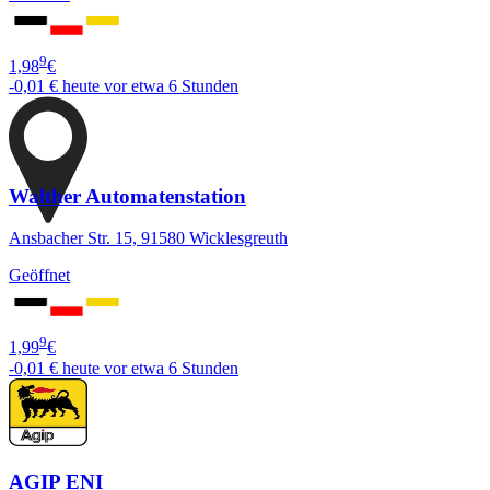
9
1,98
€
-0,01 €
heute vor etwa 6 Stunden
Walther Automatenstation
Ansbacher Str. 15, 91580 Wicklesgreuth
Geöffnet
9
1,99
€
-0,01 €
heute vor etwa 6 Stunden
AGIP ENI