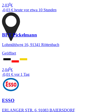
9
2,03
€
-0,03 €
heute vor etwa 10 Stunden
BFT Pickelmann
Lohmühlweg 16, 91341 Röttenbach
Geöffnet
9
2,04
€
-0,01 €
vor 1 Tag
ESSO
ERLANGER STR. 6, 91083 BAIERSDORF