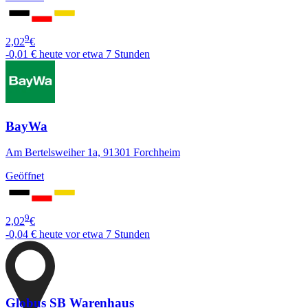
9
2,02
€
-0,01 €
heute vor etwa 7 Stunden
BayWa
Am Bertelsweiher 1a, 91301 Forchheim
Geöffnet
9
2,02
€
-0,04 €
heute vor etwa 7 Stunden
Globus SB Warenhaus