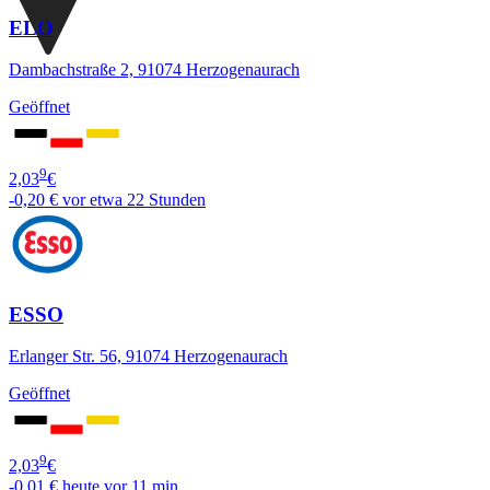
ELO
Dambachstraße 2, 91074 Herzogenaurach
Geöffnet
9
2,03
€
-0,20 €
vor etwa 22 Stunden
ESSO
Erlanger Str. 56, 91074 Herzogenaurach
Geöffnet
9
2,03
€
-0,01 €
heute vor 11 min.