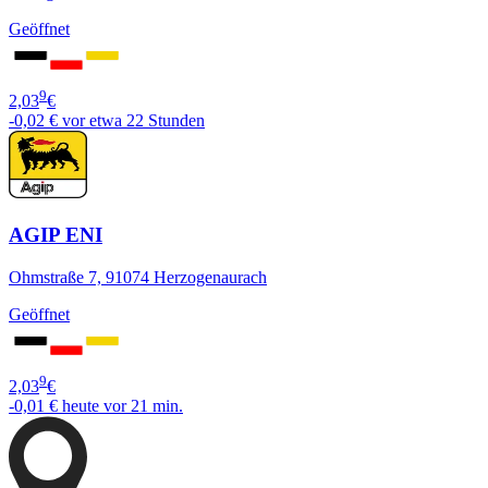
Geöffnet
9
2,03
€
-0,02 €
vor etwa 22 Stunden
AGIP ENI
Ohmstraße 7, 91074 Herzogenaurach
Geöffnet
9
2,03
€
-0,01 €
heute vor 21 min.