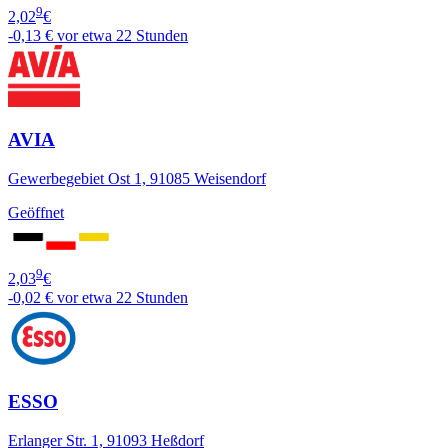
9
2,02
€
-0,13 €
vor etwa 22 Stunden
AVIA
Gewerbegebiet Ost 1, 91085 Weisendorf
Geöffnet
9
2,03
€
-0,02 €
vor etwa 22 Stunden
ESSO
Erlanger Str. 1, 91093 Heßdorf