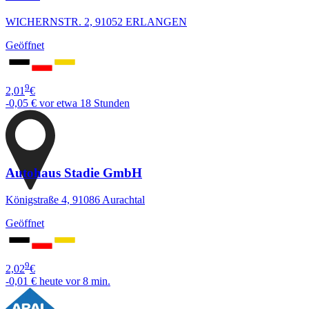
WICHERNSTR. 2, 91052 ERLANGEN
Geöffnet
9
2,01
€
-0,05 €
vor etwa 18 Stunden
Autohaus Stadie GmbH
Königstraße 4, 91086 Aurachtal
Geöffnet
9
2,02
€
-0,01 €
heute vor 8 min.