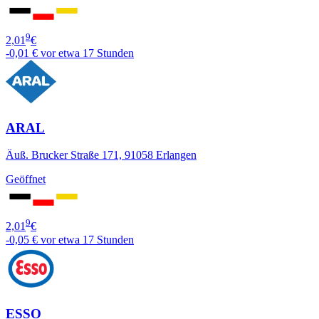
9
2,01
€
-0,01 €
vor etwa 17 Stunden
ARAL
Äuß. Brucker Straße 171, 91058 Erlangen
Geöffnet
9
2,01
€
-0,05 €
vor etwa 17 Stunden
ESSO