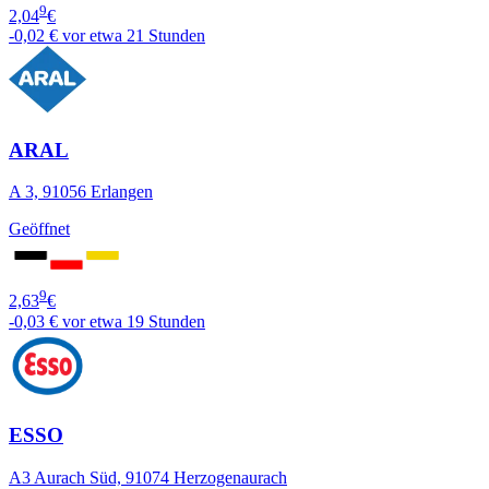
9
2,04
€
-0,02 €
vor etwa 21 Stunden
ARAL
A 3, 91056 Erlangen
Geöffnet
9
2,63
€
-0,03 €
vor etwa 19 Stunden
ESSO
A3 Aurach Süd, 91074 Herzogenaurach